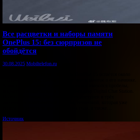
Все расцветки и наборы памяти
OnePlus 15: без сюрпризов не
обойдётся
30.08.2025
Mobiltelefon.ru
Несмотря на то, что до премьеры OnePlus 15 остаётся около
полутора месяцев, сейчас мы уже знаем многое о его начинке.
А вот по внешности и другим аспектам имеются пробелы,
закрыть которые сегодня решил инсайдер Digital Chat Station.
По его сведениям, OnePlus 15 будет доступен в трёх
расцветках: классической чёрной, титановой, которая уже
успела наскучить за два минувших года, а также…
Источник