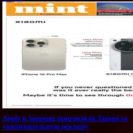
Apple и Samsung пригрозили Xiaomi за
уничижительную рекламу