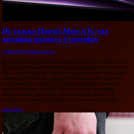
Не только Huawei Mate XTs: что
китайцы покажут 4 сентября
28.08.2025
Mobiltelefon.ru
Вчера Huawei официально объявила дату пресс-конференции,
на которой покажет обновлённую трикладушку Huawei Mate
XTs — 4 сентября. На тизерах пока фигурирует только один
готовящийся продукт, однако компания покажет и другие
новинки вместе с Mate XTs. Об этом сообщает искатель
утечек @myplace_myworld. По его данным, 4 сентября
публике также будут представлены Huawei Watch GT6,
недорогие наушники FreeBuds 7i (и, возможно, FreeClip…
Источник