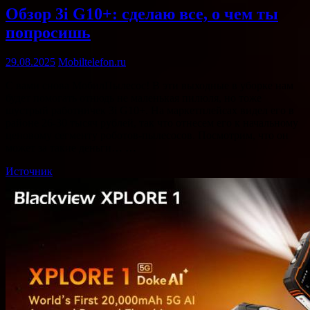
Обзор 3i G10+: сделаю все, о чем ты
попросишь
29.08.2025
Mobiltelefon.ru
С вами снова МобилПылесос! В эти выходные в уборке нам
будет помогать отнюдь не маленькая пилюля, но тоже
шустрый работничек 3i G10+. На маркетплейсах видел его в
районе 26-30 тысяч рублей, так что отнесем его к начальному
ценовому сегменту роботов-пылесосов. Посмотрим, что он
может за такие деньги… …
Источник