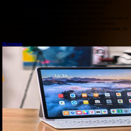
перед релизами флагманских смартфонов в сентябре и
октябре. В частности, Realme заявила о «серьёзных
изменениях флагмана, который стал воплощением
инновационных решений в дизайне, основных технологиях и
пользовательском опыте. На этот раз это Ultra! Результат
многолетнего кропотливого сотрудничества и подготовки, он
готов создавать невероятные фотографии!»… …
Источник