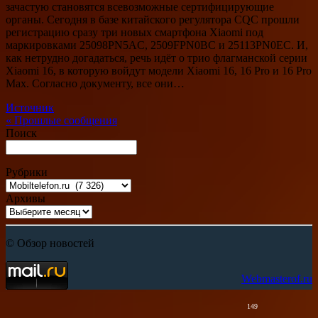
зачастую становятся всевозможные сертифицирующие
органы. Сегодня в базе китайского регулятора CQC прошли
регистрацию сразу три новых смартфона Xiaomi под
маркировками 25098PN5AC, 2509FPN0BC и 25113PN0EC. И,
как нетрудно догадаться, речь идёт о трио флагманской серии
Xiaomi 16, в которую войдут модели Xiaomi 16, 16 Pro и 16 Pro
Max. Согласно документу, все они…
Источник
«
Прошлые сообщения
Поиск
Рубрики
Архивы
© Обзор новостей
Webmasterof.ru