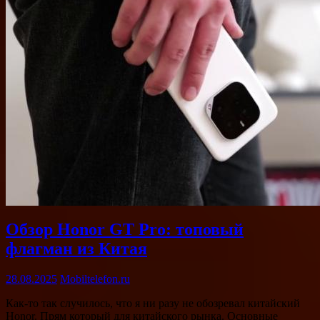
Обзор Honor GT Pro: топовый
флагман из Китая
28.08.2025
Mobiltelefon.ru
Как-то так случилось, что я ни разу не обозревал китайский
Honor. Прям который для китайского рынка. Основные