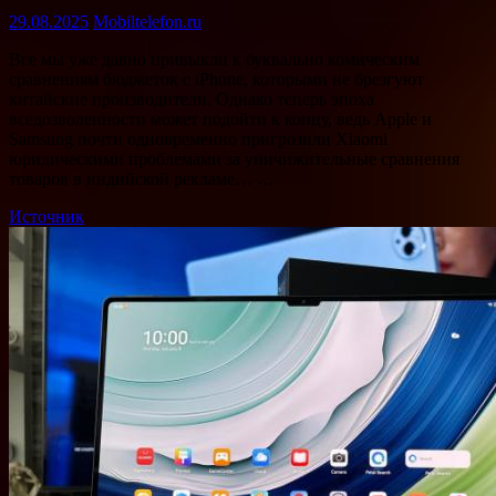
29.08.2025
Mobiltelefon.ru
Все мы уже давно привыкли к буквально комическим
сравнениям бюджеток с iPhone, которыми не брезгуют
китайские производители. Однако теперь эпоха
вседозволенности может подойти к концу, ведь Apple и
Samsung почти одновременно пригрозили Xiaomi
юридическими проблемами за уничижительные сравнения
товаров в индийской рекламе… …
Источник