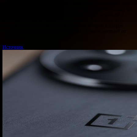
первого дня был подвергнут жёсткой и вполне оправданной
критике за непрактичность в связи с плохой читаемостью. Из-
за этого Apple пришлось в спешке всё переделывать, да и
рендеринг сложных эффектов, к тому же, дополнительно
нагружает чипсет, что повышает расход батареи и нагрев.
Остановило ли это ведущих китайских производителей от
попыток…
Источник