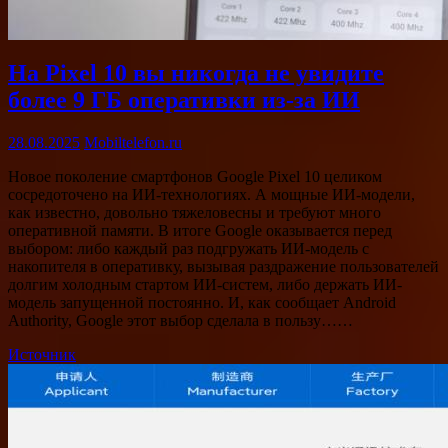
На Pixel 10 вы никогда не увидите
более 9 ГБ оперативки из-за ИИ
28.08.2025
Mobiltelefon.ru
Новое поколение смартфонов Google Pixel 10 целиком
сосредоточено на ИИ-технологиях. А мощные ИИ-модели,
как известно, довольно тяжеловесны и требуют много
оперативной памяти. В итоге Google оказывается перед
выбором: либо каждый раз подгружать ИИ-модель с
накопителя в оперативку, вызывая раздражение пользователей
долгим холодным стартом ИИ-систем, либо держать ИИ-
модель запущенной постоянно. И, как сообщает Android
Authority, Google этот выбор сделала в пользу……
Источник