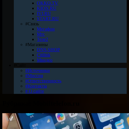
OKKO.TV
KION.RU
IVI.RU
START.RU
#Связь
Мегафон
Мтс
Теле2
#Магазины
DNS-SHOP
Citilink
Мвидео
#Сайт
#Источники
#Миссия
#Ответственность
#Контакты
# О сайте
Рубрика:
Mobiltelefon.ru