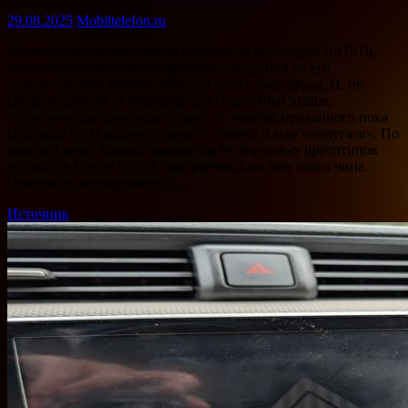
29.08.2025
Mobiltelefon.ru
Несмотря на околонулевую полезность бенчмарка AnTuTu,
многие пользователи продолжают опираться на его
показатели при выборе того или иного смартфона. И, по
свежим данным от информатора Digital Chat Station,
теоретическая производительность неанонсированного пока
Dimensity 9500 должна покорить планку 4 млн «попугаев». По
крайней мере, таковы показатели тестируемых прототипов
устройств Vivo и OPPO, построенных на базе этого чипа.
Причём их модификации с…
Источник