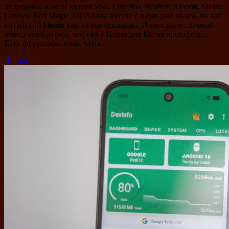
подводные камни китаек vivo, OnePlus, Realme, Xiaomi, Meizu,
Lenovo, Red Magic, OPPO мы вместе с вами уже знаем, но вот
китайский Honor как-то все ускользал. И сегодня отличный
повод разобраться, что там у Honor для Китая происходит.
Есть ли русский язык, что с…
Источник