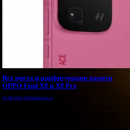
Все цвета и конфигурации памяти
OPPO Find X9 и X9 Pro
30.08.2025
Mobiltelefon.ru
Рассекретив расцветки и конфигурации памяти OnePlus 15,
информатор Digital Chat Station переключился на ещё одни
грядущие новинки OPPO – серию Find X9. Базовая модель
Find X9 сохранит 6,59″ экран, станет тяжелее на 10 г (203 г) и
предложит ровно тот же набор наборов памяти, что и Find X8: