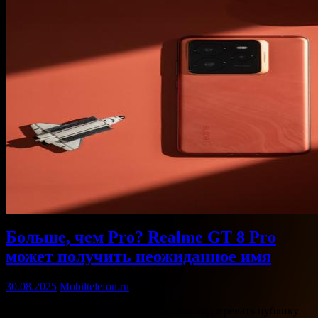
Больше, чем Pro? Realme GT 8 Pro
может получить неожиданное имя
30.08.2025
Mobiltelefon.ru
Китайские производители уже начали подогревать публику