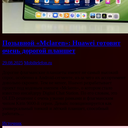
Позывной «Mclaren»: Huawei готовит
очень дорогой планшет
29.08.2025
Mobiltelefon.ru
Дорогие флагманские планшеты имеют не самый высокий
спрос, особенно в Android-сегменте, из-за чего их ассортимент
довольно скромен. Тем не менее, Huawei разрабатывает
проект под кодовым именем «Mclaren», о котором стало
известно инсайдеру Digital Chat Station. По его словам, это
OLED-решение с очень узкими рамками и флагманским
чипом Kirin 9000-й серии. Девайс позиционируется как
универсальный тонкий и лёгкий планшет, способный
работать…
Источник