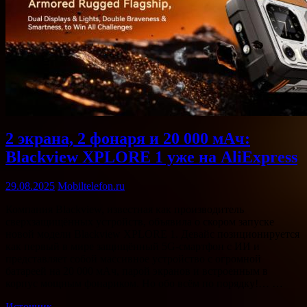
2 экрана, 2 фонаря и 20 000 мАч:
Blackview XPLORE 1 уже на AliExpress
29.08.2025
Mobiltelefon.ru
Компания Blackview, известная как производитель
сверхзащищённых устройств, объявила о скором запуске
новой модели Blackview XPLORE 1. Девайс позиционируется
как первый в мире защищённый 5G-смартфон с ИИ и
представляет собой массивное устройство с огромной
батареей на 20 000 мАч, парой экранов и встроенным в
корпус мощным фонариком. Но обо всём по порядку!… …
Источник