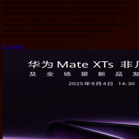
показала концепт смартфона со вздувающейся батареей на 15
000 мАч, вице-президент Realme Сю Ци (он же руководит
глобальным маркетингом Realme и всем Realme в Китае) дал
интервью Securities Times E. В этом интервью Сю Ци
рассказал, что Realme не собирается в ближайшее время
выпускать складные смартфоны. Компанию сейчас
интересуют более «трендовые» продукты:…
Источник