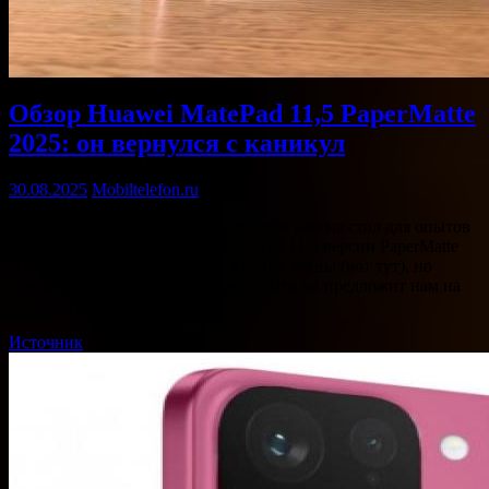
Обзор Huawei MatePad 11,5 PaperMatte
2025: он вернулся с каникул
30.08.2025
Mobiltelefon.ru
Посмотрите, кто вернулся! Сегодня к нам на стол для опытов
попал обновленный Huawei MatePad 11,5 версии PaperMatte
2025, который уже был у нас в конце весны (вот тут), но
почему-то решивший камбэкнуть. Что он предложит нам на
этот раз?… …
Источник