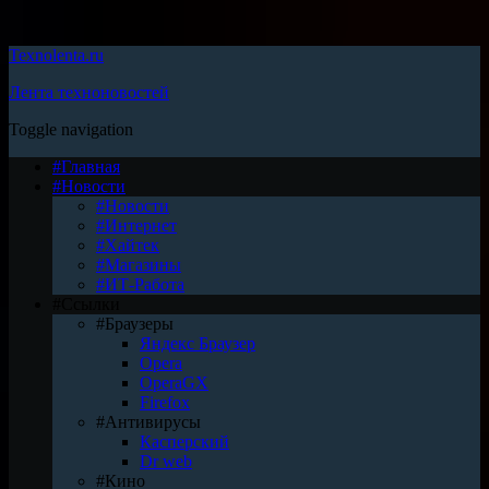
Texnolenta.ru
Лента техноновостей
Toggle navigation
#Главная
#Новости
#Новости
#Интернет
#Хайтек
#Магазины
#ИТ-Работа
#Ссылки
#Браузеры
Яндекс Браузер
Opera
OperaGX
Firefox
#Антивирусы
Касперский
Dr web
#Кино