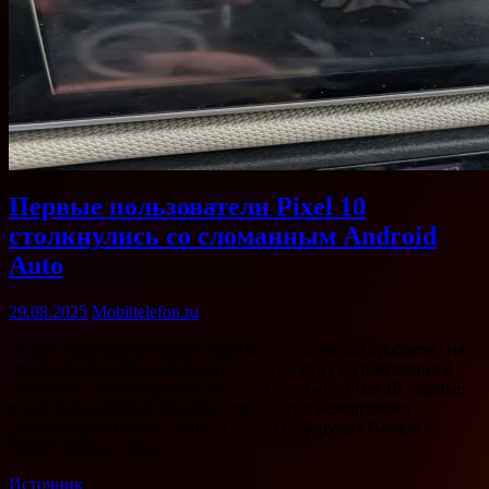
Первые пользователи Pixel 10
столкнулись со сломанным Android
Auto
29.08.2025
Mobiltelefon.ru
Новые смартфоны Google Pixel и программные проблемы на
старте продаж уже давно идут рука об руку из поколения в
поколение. Исключением не стали и свежие Pixel 10, первые
владельцы которых массово сообщают о некорректно
работающей системе Android Auto. На форумах Google и
Reddit десятки поль… …
Источник