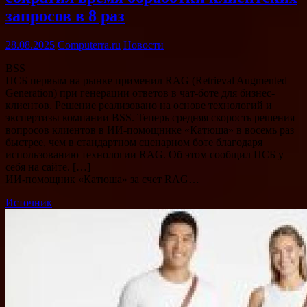
запросов в 8 раз
28.08.2025
Computerra.ru
Новости
BSS
ПСБ первым на рынке применил RAG (Retrieval Augmented
Generation) при генерации ответов в чат-боте для бизнес-
клиентов. Решение реализовано на основе технологий и
экспертизы компании BSS. Теперь средняя скорость решения
вопросов клиентов в ИИ-помощнике «Катюша» в восемь раз
быстрее, чем в стандартном сценарном боте благодаря
использованию технологии RAG. Об этом сообщил ПСБ у
себя на сайте. […]
ИИ-помощник «Катюша» за счет RAG…
Источник