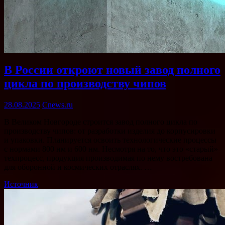
В России откроют новый завод полного
цикла по производству чипов
28.08.2025
Cnews.ru
В Великом Новгороде строится завод полного цикла по
производству чипов: от разработки изделия до корпусировки
и упаковки. Планируется освоить технологические процессы
с нормами 800 нм и 600 нм. Несмотря на то, что это «старый»
техпроцесс, продукция производимая по нему востребована
для оборонной и космических отраслях. …
Источник