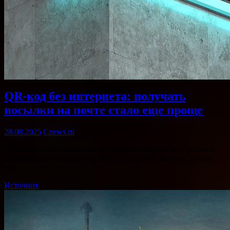
QR-код без интернета: получать
посылки на почте стало еще проще
28.08.2025
Cnews.ru
«Почта России» обновила мобильное приложение, добавив
возможность генерации QR-кода в офлайн-режиме. Теперь
для… …
Источник