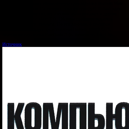
на которой покажет обновлённую трикладушку Huawei Mate
XTs — 4 сентября. На тизерах пока фигурирует только один
готовящийся продукт, однако компания покажет и другие
новинки вместе с Mate XTs. Об этом сообщает искатель
утечек @myplace_myworld. По его данным, 4 сентября
публике также будут представлены Huawei Watch GT6,
недорогие наушники FreeBuds 7i (и, возможно, FreeClip…
Источник