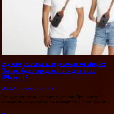
Ну что, готовы к верёвочке от Apple?
Такая будет продаваться для всех
iPhone 17
28.08.2025
Iphones.ru
Новости
Это будет хит стиля, все будут ходить так. Привыкайте. А
похожие видео можно сделать в Google VEO 3, вот наш обзор.
…