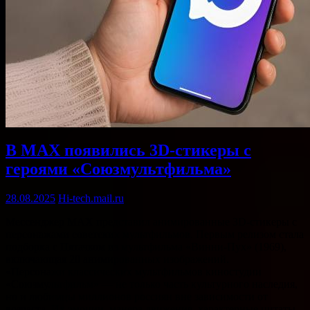
В MAX появились 3D-стикеры с
героями «Союзмультфильма»
28.08.2025
Hi-tech.mail.ru
Мессенджер MAX представил анимированные 3D-стикеры с
персонажами советских мультфильмов. Первым релизом стала
подборка с Пятачком из мультфильма «Винни‐Пух» (1969),
включающая 20 анимированных изображений.
«Персонажи классических мультфильмов киностудии
«Союзмультфильм» — не только часть культурного наследия,
но и любимцы миллионов россиян вне зависимости от
возраста. Их эмоции, манера движения, характерные цитаты