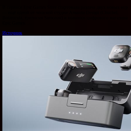
В сервисе Epic Games Store стартовала раздача двух новых игр
— ещё одной от чешской студии Amanita Design (Chuchel,
Botanicula, трилогия Samorost) и новинки цифрового магазина
Epic Games. …
Источник