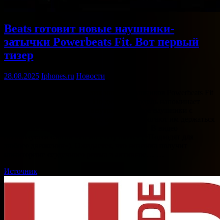
Beats готовит новые наушники-
затычки Powerbeats Fit. Вот первый
тизер
28.08.2025
Iphones.ru
Новости
Beats выпустила тизер-ролик новых наушников Powerbeats Fit
на своем YouTube-канале. По дизайну модель напоминает
Beats Fit Pro: компактные внутриканальные наушники с
силиконовыми фиксаторами, которые помогают им держаться
в ухе даже во время активных тренировок. В видео
используется слоган «Fit for every move» («Подходят для
любого движения»). Ожидается, что новинка получит
мониторинг сердечного ритма и активное… …
Источник