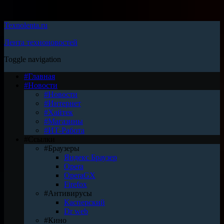
Texnolenta.ru
Лента техноновостей
Toggle navigation
#Главная
#Новости
#Новости
#Интернет
#Хайтек
#Магазины
#ИТ-Работа
#Ссылки
#Браузеры
Яндекс Браузер
Opera
OperaGX
Firefox
#Антивирусы
Касперский
Dr web
#Кино