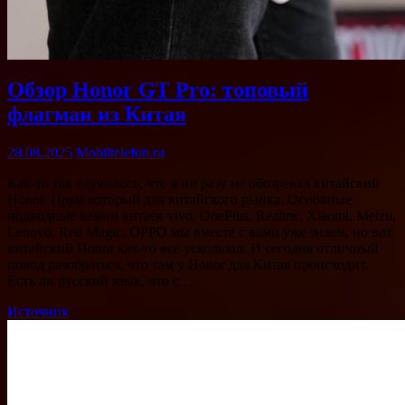
Обзор Honor GT Pro: топовый
флагман из Китая
28.08.2025
Mobiltelefon.ru
Как-то так случилось, что я ни разу не обозревал китайский
Honor. Прям который для китайского рынка. Основные
подводные камни китаек vivo, OnePlus, Realme, Xiaomi, Meizu,
Lenovo, Red Magic, OPPO мы вместе с вами уже знаем, но вот
китайский Honor как-то все ускользал. И сегодня отличный
повод разобраться, что там у Honor для Китая происходит.
Есть ли русский язык, что с…
Источник