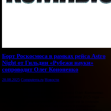
Борт Роскосмоса в рамках рейса Astro
Night от Гильдии «Рубежи науки»
сопроводит Олег Кононенко
28.08.2025
Computerra.ru
Новости
Компьютерра
Командир отряда космонавтов Роскосмоса Олег Кононенко
присоединится к полету Astro Night 7 сентября 2025 года —
это первый в мире астрорейс для наблюдения за полным
лунным затмением. У желающих появится уникальная
возможность отправиться в полет на борту ТУ-204 Центра