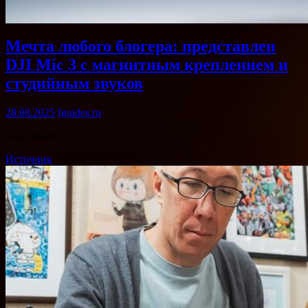
Мечта любого блогера: представлен
DJI Mic 3 с магнитным креплением и
студийным звуков
28.08.2025
Iguides.ru
Надо брать. …
Источник