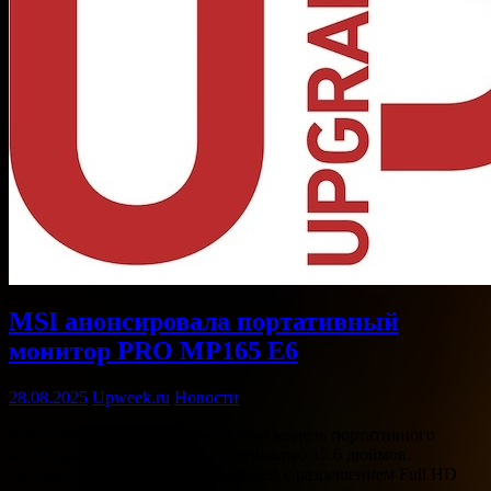
MSI анонсировала портативный
монитор PRO MP165 E6
28.08.2025
Upweek.ru
Новости
Компания MSI представила новую модель портативного
монитора PRO MP165 E6 с диагональю 15,6 дюймов.
Устройство оснащено IPS-матрицей с разрешением Full HD