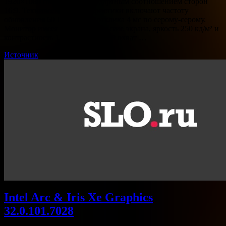
1920×1080 пикселей и стандартным соотношением сторон
16:9. Технические характеристики включают частоту
обновления 60 Гц и время отклика 4 мс по серому-серому.
Монитор имеет матовое покрытие экрана, яркость 250 кд/м² и
контрастность 1000:1. Цветовой охват …
Источник
Intel Arc & Iris Xe Graphics
32.0.101.7028