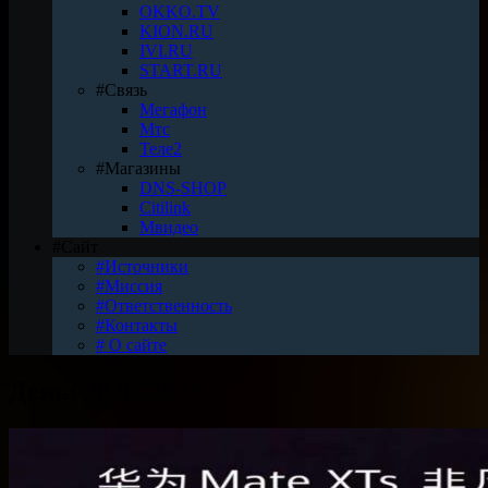
OKKO.TV
KION.RU
IVI.RU
START.RU
#Связь
Мегафон
Мтс
Теле2
#Магазины
DNS-SHOP
Citilink
Мвидео
#Сайт
#Источники
#Миссия
#Ответственность
#Контакты
# О сайте
День:
28.08.2025