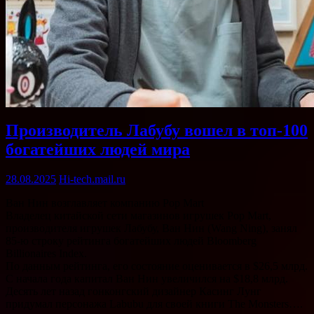
Производитель Лабубу вошел в топ-100
богатейших людей мира
28.08.2025
Hi-tech.mail.ru
Ван Нин возглавляет компанию Pop Mart
Владелец китайской сети магазинов игрушек Pop Mart,
производителя игрушек Лабубу, Ван Нин (Wang Ning), занял
85-ю строку рейтинга богатейших людей Bloomberg
Billionaires Index.
По данным рейтинга, его состояние оценивается в $26,5 млрд.
С начала года капитал Ван Нин увеличился на $18,8 млрд.
Десять лет назад гонконгский дизайнер Касинг Лунг
придумал персонажа Labubu для своей книги The Monsters….