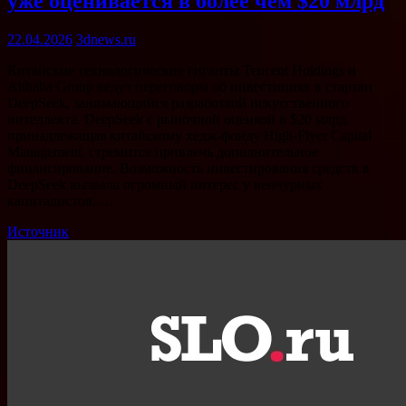
уже оценивается в более чем $20 млрд
22.04.2026
3dnews.ru
Китайские технологические гиганты Tencent Holdings и
Alibaba Group ведут переговоры об инвестициях в стартап
DeepSeek, занимающийся разработкой искусственного
интеллекта. DeepSeek с рыночной оценкой в $20 млрд.
принадлежащая китайскому хедж-фонду High-Flyer Capital
Management, стремится привлечь дополнительное
финансирование. Возможность инвестирования средств в
DeepSeek вызвала огромный интерес у венчурных
капиталистов. …
Источник