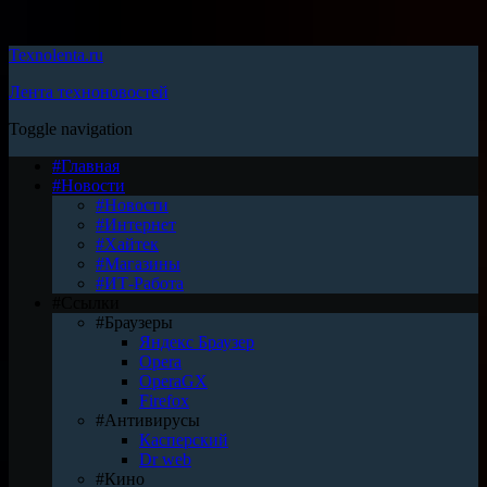
Texnolenta.ru
Лента техноновостей
Toggle navigation
#Главная
#Новости
#Новости
#Интернет
#Хайтек
#Магазины
#ИТ-Работа
#Ссылки
#Браузеры
Яндекс Браузер
Opera
OperaGX
Firefox
#Антивирусы
Касперский
Dr web
#Кино