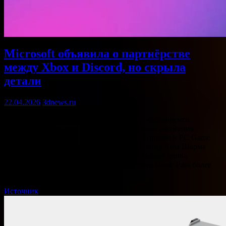
Microsoft объявила о партнёрстве
между Xbox и Discord, но скрыла
детали
22.04.2026
3dnews.ru
Microsoft объявила о новом партнёрстве, касающемся
подразделения Xbox, всего через день после снижения
стоимости тарифных планов Game Pass Ultimate и PC Game
Pass. Генеральный директор Microsoft Gaming Аша Шарма
(Asha Sharma) заявила, что софтверный гигант снова
объединяется с Discord, «продолжая делать Game Pass более
гибким для наших геймеров». …
Источник