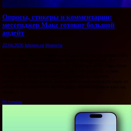
Опросы, стикеры и комментарии:
мессенджер Макс готовит большой
апдейт
22.04.2026
Iphones.ru
Новости
Мессенджер Макс готовит новые функции для пользователей.
Они упростят взаимодействие юзеров между собой. По
данным РИА Новостей, нас ждут: Опросы в групповых чатах
(сейчас они возможны только с помощью реакций, а сами
опросы есть лишь в каналах) Возможность создавать
собственные стикерпаки, а не только использовать готовые от
авторов или создателей мессенджера Комментарии в каналах,
чтобы… …
Источник