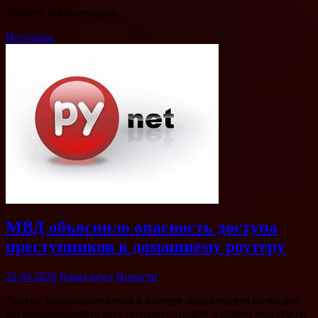
Успейте поучаствовать …
Источник
МВД объяснило опасность доступа
преступников к домашнему роутеру
22.04.2026
Runet.news
Новости
Доступ злоумышленников к роутеру пользователя позволяет
им контролировать весь интернет-трафик и ставит под угрозу