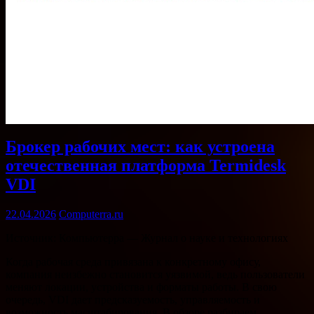
Брокер рабочих мест: как устроена
отечественная платформа Termidesk
VDI
22.04.2026
Computerra.ru
Источник: Компьютерра — Журнал о науке и технологиях
Когда рабочая среда привязана к конкретному офису,
компания неизбежно становится уязвимой, ведь пользователи
меняют локации, устройства и форматы работы. В свою
очередь, VDI дает предсказуемость, управляемость и
возможность масштабирования. В обзоре разбираем