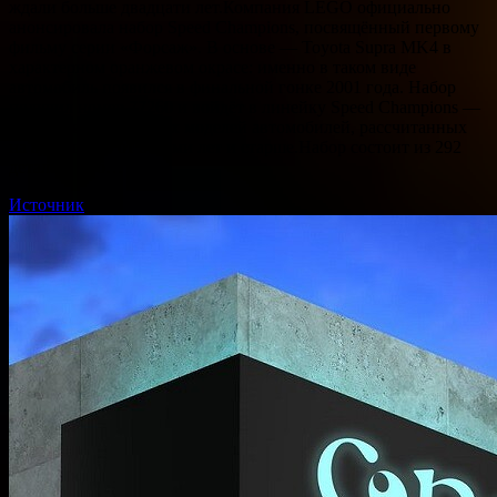
ждали больше двадцати лет.Компания LEGO официально
анонсировала набор Speed Champions, посвящённый первому
фильму серии «Форсаж». В основе — Toyota Supra MK4 в
характерном оранжевом окрасе: именно в таком виде
автомобиль появился в финальной гонке 2001 года. Набор
получил номер 77260 и войдёт в линейку Speed Champions —
это серия масштабных моделей автомобилей, рассчитанных
на аудиторию от восьми лет и старше.Набор состоит из 292
деталей. Это…
Источник