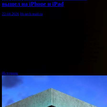
вышел на iPhone и iPad
22.04.2026
Hi-tech.mail.ru
Полноценный порт с переработанными под мобильный
формат механиками, новым интерфейсом и сенсорным
управлением обойдется в 5 долларов или 400 рублей.Летом
2025 года разработчики из студии Remedy Entertainment
анонсировали, что паранормальная метроидвания Control
получит официальный порт для устройств Apple. А теперь
наконец-то стало известно, что игра доступна на iPhone и iPad
— еще и в формате Ultimate Edition. Самое главное, что это
полноценный порт консольной версии с адаптированным
интерфейсом и механиками.Напомним, что приключение
Control вышло в релиз…
Источник