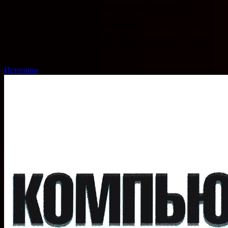
Минпромторг оштрафовал Курчатовский институт РАН на
300 млн
руб. за срыв сроков освоения производства чипа на замену
Intel. Сроки были сдвинуты почти на
четыре года. Разрабатываемый чип необходим для обороны
страны. …
Источник