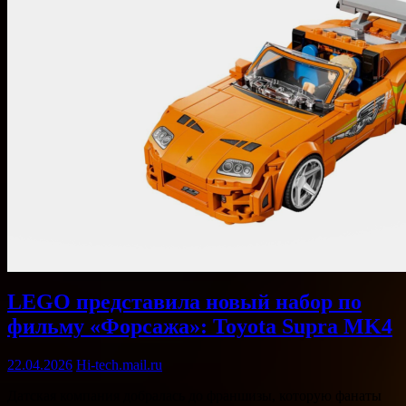
LEGO представила новый набор по
фильму «Форсажа»: Toyota Supra MK4
22.04.2026
Hi-tech.mail.ru
Датская компания добралась до франшизы, которую фанаты