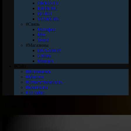
OKKO.TV
KION.RU
IVI.RU
START.RU
#Связь
Мегафон
Мтс
Теле2
#Магазины
DNS-SHOP
Citilink
Мвидео
#Сайт
#Источники
#Миссия
#Ответственность
#Контакты
# О сайте
День:
22.04.2026