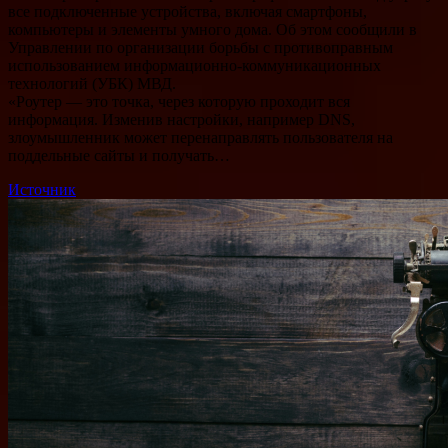
все подключенные устройства, включая смартфоны,
компьютеры и элементы умного дома. Об этом сообщили в
Управлении по организации борьбы с противоправным
использованием информационно-коммуникационных
технологий (УБК) МВД.
«Роутер — это точка, через которую проходит вся
информация. Изменив настройки, например DNS,
злоумышленник может перенаправлять пользователя на
поддельные сайты и получать…
Источник