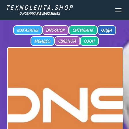
TEXNOLENTA.SHOP
TOGGLE
О НОВИНКАХ В МАГАЗИНАХ
NAVIGATI
МАГАЗИНЫ
DNS-SHOP
СИТИЛИНК
ОЛДИ
МВИДЕО
СВЯЗНОЙ
ОЗОН