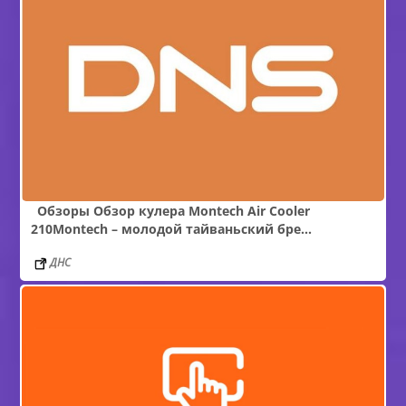
Обзоры Обзор кулера Montech Air Cooler
210Montech – молодой тайваньский бре...
ДНС