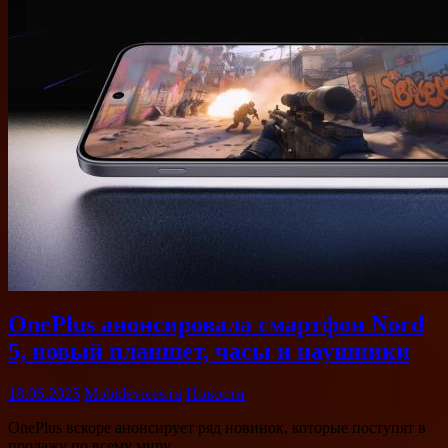
OnePlus анонсировала смартфон Nord
5, новый планшет, часы и наушники
18.06.2025
Mobidevices.ru
Новости
OnePlus вскоре анонсирует ряд новинок, которые поступят в
продажу по всему миру. …