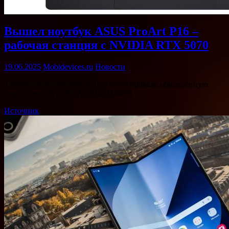
Вышел ноутбук ASUS ProArt P16 –
рабочая станция с NVIDIA RTX 5070
19.06.2025
Mobidevices.ru
Новости
Тайваньская компания ASUS анонсировала обновлённую
версию ноутбука ProArt P16 (H7606). …
Источник