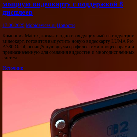
мощную видеокарту с поддержкой 8
дисплеев
17.06.2025
Mobidevices.ru
Новости
Компания Matrox, когда-то одно из ведущих имён в индустрии
видеокарт, готовится выпустить новую видеокарту LUMA Pro
A380 Octal, оснащённую двумя графическими процессорами и
предназначенную для создания видеостен и многодисплейных
систем. …
Источник