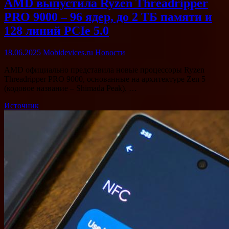
AMD выпустила Ryzen Threadripper
PRO 9000 – 96 ядер, до 2 ТБ памяти и
128 линий PCIe 5.0
18.06.2025
Mobidevices.ru
Новости
AMD официально представила новые процессоры Ryzen
Threadripper PRO 9000, основанные на архитектуре Zen 5
(кодовое название – Shimada Peak). …
Источник