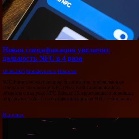
Новая спецификация увеличит
дальность NFC в 4 раза
18.06.2025
Mobidevices.ru
Новости
NFC Forum, международная организация, определяющая
стандарты технологии NFC (Near Field Communication),
объявила о выпуске NFC Release 15, включающего новейшие
разработки в области сертифицированных NFC-технологий.
…
Источник