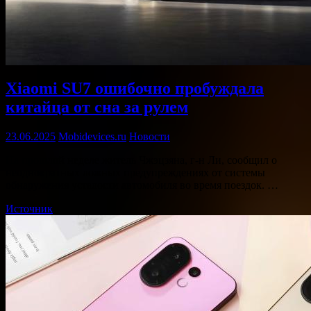
Xiaomi SU7 ошибочно пробуждала
китайца от сна за рулем
23.06.2025
Mobidevices.ru
Новости
На прошлой неделе житель Чжэцзяна, г-н Ли, сообщил о
неоднократных ложных предупреждениях от системы
обнаружения усталости автомобиля во время поездок. …
Источник