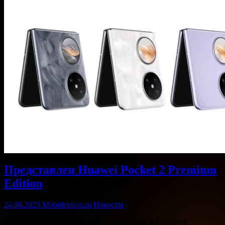
Представлен Huawei Pocket 2 Premium
Edition
24.06.2025
Mobidevices.ru
Новости
Сегодня Huawei официально анонсировала складной