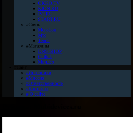
OKKO.TV
KION.RU
IVI.RU
START.RU
#Связь
Мегафон
Мтс
Теле2
#Магазины
DNS-SHOP
Citilink
Мвидео
#Сайт
#Источники
#Миссия
#Ответственность
#Контакты
# О сайте
Рубрика:
Mobidevices.ru