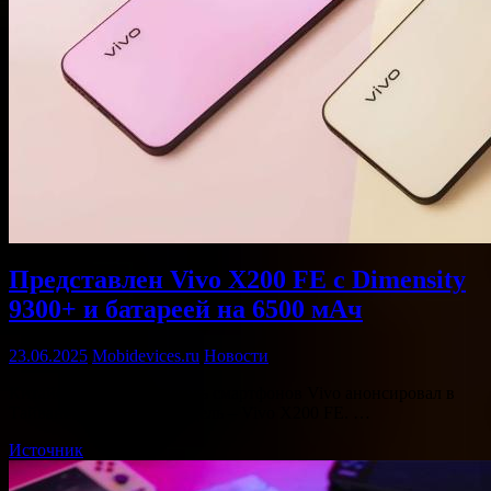
Представлен Vivo X200 FE с Dimensity
9300+ и батареей на 6500 мАч
23.06.2025
Mobidevices.ru
Новости
Китайский производитель смартфонов Vivo анонсировал в
Тайване свою новую модель – Vivo X200 FE. …
Источник