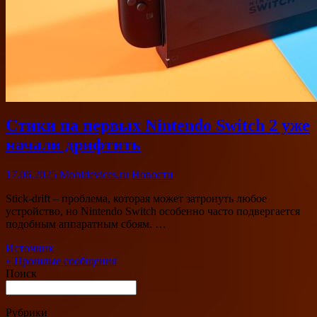
Стики на первых Nintendo Switch 2 уже
начали дрифтить
17.06.2025
Mobidevices.ru
Новости
Stick-drift – проблема, которая может затронуть любое
устройство, но Nintendo Switch особенно часто подвергается
подобным аппаратным сбоям. …
Источник
«
Прошлые сообщения
Поиск
Рубрики