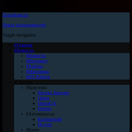
Texnolenta.ru
Лента техноновостей
Toggle navigation
#Главная
#Новости
#Новости
#Интернет
#Хайтек
#Магазины
#ИТ-Работа
#Ссылки
#Браузеры
Яндекс Браузер
Opera
OperaGX
Firefox
#Антивирусы
Касперский
Dr web
#Кино