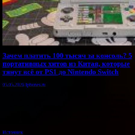
Зачем платить 100 тысяч за консоль? 5
портативных хитов из Китая, которые
тянут всё от PS1 до Nintendo Switch
05.05.2026
Iphones.ru
Как я не раз и не два говорил в своих прошлых материалах —
если вы хотели купить консоль, это надо было делать вчера,
но мне никто не верил… Пока самое интересное предложение
рынка (а именно PS5 Pro) не подскочило в цене. В такие
моменты бывалые геймеры начинают говорить про такую
штуку, как бэклог, вернуться к… …
Источник