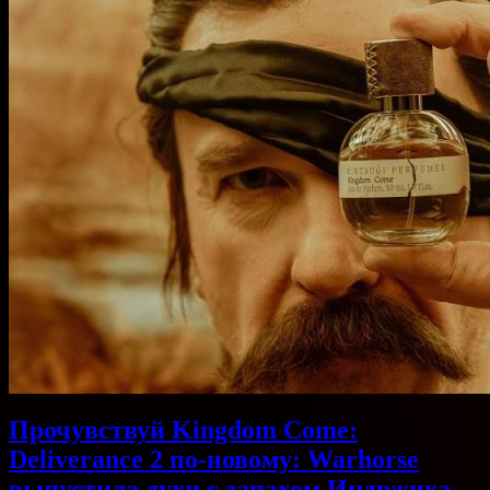
Прочувствуй Kingdom Come:
Deliverance 2 по-новому: Warhorse
выпустила духи с запахом Индржиха