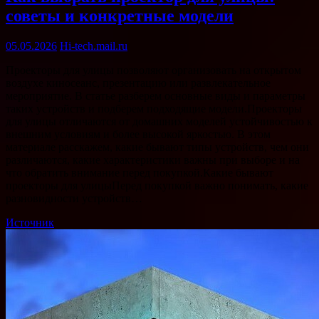
советы и конкретные модели
05.05.2026
Hi-tech.mail.ru
Проекторы для улицы позволяют организовать на открытом
воздухе киносеанс, презентацию или развлекательное
мероприятие. В статье разберем основные виды и параметры
таких устройств и подберем подходящие модели.Проекторы
для улицы отличаются от домашних моделей устойчивостью к
внешним условиям и более высокой яркостью. В этом
материале расскажем, какие бывают типы устройств, чем они
различаются, какие характеристики важны при выборе и на
что обратить внимание перед покупкой.Какие бывают
проекторы для улицыПеред покупкой важно понимать, какие
разновидности устройств…
Источник