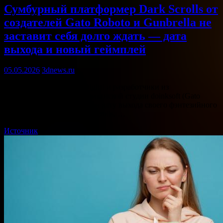
Сумбурный платформер Dark Scrolls от
создателей Gato Roboto и Gunbrella не
заставит себя долго ждать — дата
выхода и новый геймплей
05.05.2026
3dnews.ru
Издательство Devolver Digital и разработчики из
принадлежащей ему американской студии doinksoft (Gato
Roboto, Gunbrella) объявили дату выхода своего фэнтезийного
экшен-платформера Dark Scrolls. …
Источник