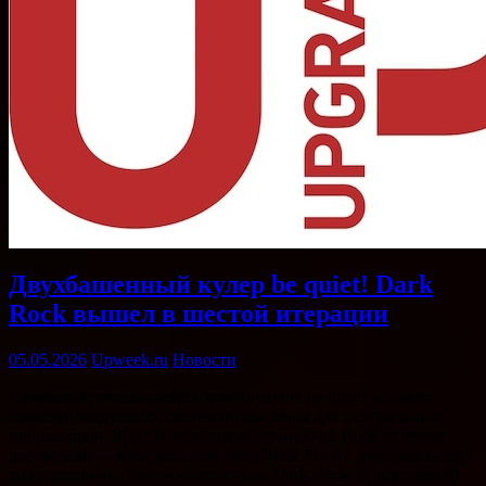
Двухбашенный кулер be quiet! Dark
Rock вышел в шестой итерации
05.05.2026
Upweek.ru
Новости
Немецкий производитель компонентов be quiet! обновил
линейку воздушных систем охлаждения для центральных
процессоров. Шестое поколение серии Dark Rock включает
две модели — флагманскую Dark Rock Pro 6 с двухбашенной
конструкцией и более компактную Dark Rock 6 с одинарной