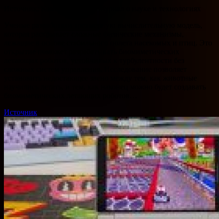
Источник: Компьютерра — Журнал о науке и технологиях
Ученые разработали трехмерную вычислительную модель,
которая раскрывает сложные физические механизмы,
лежащие в основе стабильного полета насекомых и птиц. Это
открытие поможет разрабатывать биомиметических
летающих роботов, устойчивых к турбулентности без
сложных систем управления. Исследование позволяет
установить недостающее звено между тем, как животные
научились летать, и тем, как наконец можно будет создавать
биомиметических летающих роботов…
Источник