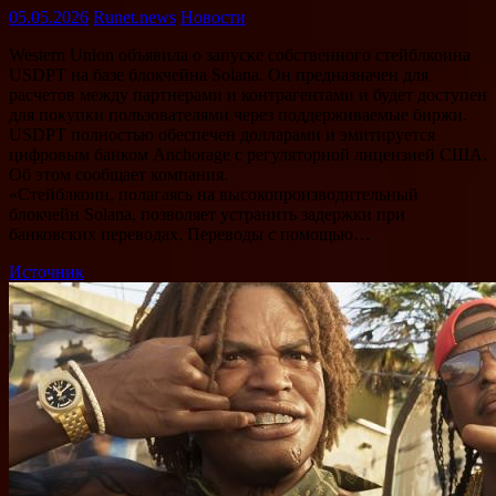
05.05.2026
Runet.news
Новости
Western Union объявила о запуске собственного стейблкоина
USDPT на базе блокчейна Solana. Он предназначен для
расчетов между партнерами и контрагентами и будет доступен
для покупки пользователями через поддерживаемые биржи.
USDPT полностью обеспечен долларами и эмитируется
цифровым банком Anchorage с регуляторной лицензией США.
Об этом сообщает компания.
«Стейблкоин, полагаясь на высокопроизводительный
блокчейн Solana, позволяет устранить задержки при
банковских переводах. Переводы с помощью…
Источник