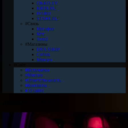
OKKO.TV
KION.RU
IVI.RU
START.RU
#Связь
Мегафон
Мтс
Теле2
#Магазины
DNS-SHOP
Citilink
Мвидео
#Сайт
#Источники
#Миссия
#Ответственность
#Контакты
# О сайте
День:
05.05.2026