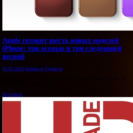
Apple готовит шесть новых моделей
iPhone: три осенью и три следующей
весной
05.05.2026
Iguides.ru
Гаджеты
Слухи о переносе сроков выпуска базовой модели iPhone 18
продолжают появляться. …
Источник