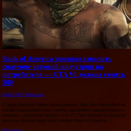
Bank of America призвал взвалить
спасение игровой индустрии на
потребителя — GTA VI должна стоить
$80
05.05.2026
3dnews.ru
Студия Rockstar Games (принадлежит Take-Two Interactive) не
спешит раскрывать цену горячо ожидаемого криминального
боевика с открытым миром GTA VI. Своё мнение по вопросу
высказал финансовый конгломерат Bank of America. …
Источник