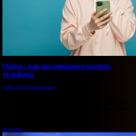
Опрос: как вы очищаете память
телефона
05.05.2026
Hi-tech.mail.ru
Hi-Tech Mail и Облако Mail проводят опрос: какие типы
файлов россияне удаляют чаще всего, как именно проводят
«чистку» памяти, используют ли для этого облачные сервисы
и насколько регулярно занимаются цифровой гигиеной.
Ответьте на несколько вопросов. …
Источник