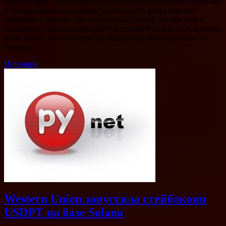
«Минцифры согласовывает с правоохранительными органами
и специальными службами возможность оперативного
открытия в Москве «белого списка» сайтов для доступа к
социально значимым интернет-ресурсам в период отключения
мобильного интернета по соображениям безопасности», —
заявили в…
Источник
Western Union запустила стейблкоин
USDPT на базе Solana