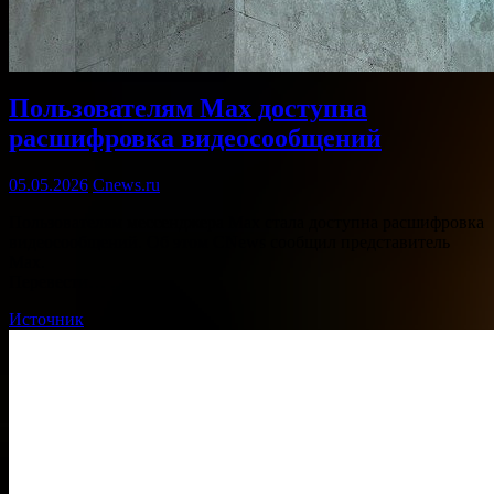
Пользователям Max доступна
расшифровка видеосообщений
05.05.2026
Cnews.ru
Пользователям мессенджера Max стала доступна расшифровка
видеосообщений. Об этом CNews сообщил представитель
Max.
Перевести… …
Источник