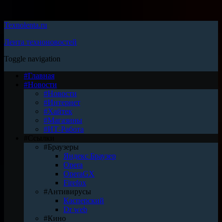
Texnolenta.ru
Лента техноновостей
Toggle navigation
#Главная
#Новости
#Новости
#Интернет
#Хайтек
#Магазины
#ИТ-Работа
#Ссылки
#Браузеры
Яндекс Браузер
Opera
OperaGX
Firefox
#Антивирусы
Касперский
Dr web
#Кино