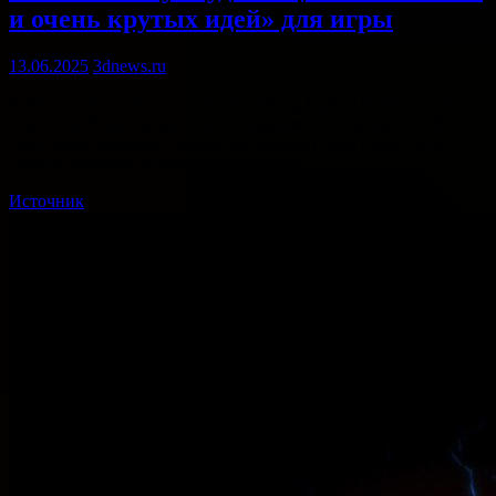
и очень крутых идей» для игры
13.06.2025
3dnews.ru
Хотя у Techland на подходе своя Dying Light 3 (в виде Dying
Light: The Beast), забрасывать поддержку вышедшего в 2022
году зомби-боевика с открытым миром Dying Light 2 Stay
Human польская студия не собирается. …
Источник