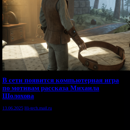
В сети появится компьютерная игра
по мотивам рассказа Михаила
Шолохова
13.06.2025
Hi-tech.mail.ru
Что видит ребенок, когда вокруг рушится уклад и гремят
выстрелы? Ответ — в новой игре, созданной по мотивам
«Нахаленка» великого российского писателя. Мир прошлого,