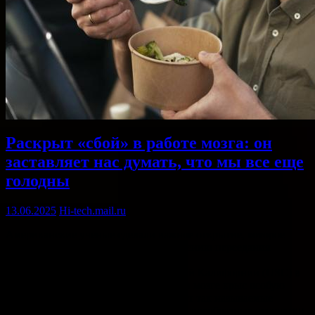
Раскрыт «сбой» в работе мозга: он
заставляет нас думать, что мы все еще
голодны
13.06.2025
Hi-tech.mail.ru
Американские ученые сделали важное открытие, которое
может в корне изменить подход к лечению переедания
и нарушений пищевого поведения.
Специалисты из Университета Южной Калифорнии (USC) в
ходе недавнего исследования нашли в мозге крыс особую
группу нейронов, которые формируют так называемые
«воспоминания о приемах пищи» — своеобразные отпечатки