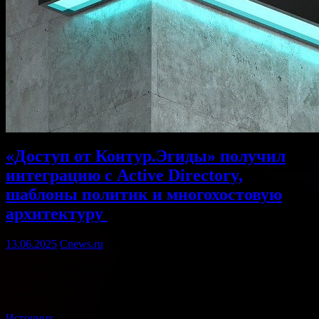
«Доступ от Контур.Эгиды» получил
интеграцию с Active Directory,
шаблоны политик и многохостовую
архитектуру ​
13.06.2025
Cnews.ru
​СКБ «Контур» представил обновление решения «Доступ от
Контур.Эгиды» — системы для настройки устройств и
управления… …
Источник