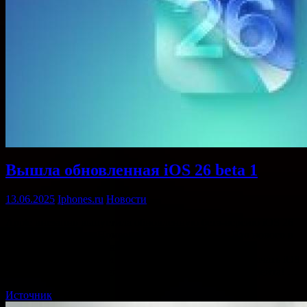
Вышла обновленная iOS 26 beta 1
13.06.2025
Iphones.ru
Новости
Apple внезапно выпустила обновленную бета-версию iOS 26
для разработчиков. Номер сборки — 23A5260u. Что нового в
этой версии, неизвестно. Компания сообщает про
исправления ошибок и повышение стабильности. Скачать iOS
26 beta 1 можно уже сейчас «по воздуху». Легкого апдейта! …
Источник