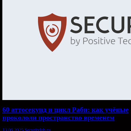
60 аттосекунд и цикл Раби: как учёные
прокололи пространство временем
13.06.2025
Securitylab.ru