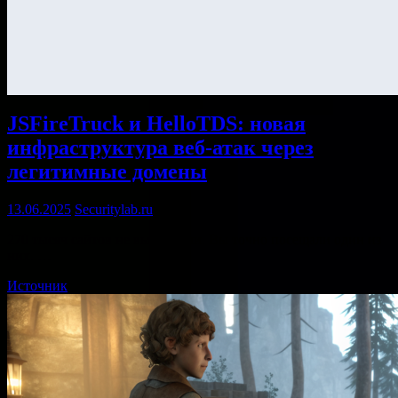
JSFireTruck и HelloTDS: новая
инфраструктура веб-атак через
легитимные домены
13.06.2025
Securitylab.ru
270 тысяч сайтов не выдержали. Вы точно посещали один из
них. …
Источник