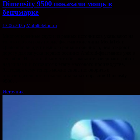
Dimensity 9500 показали мощь в
бенчмарке
13.06.2025
Mobiltelefon.ru
Многочисленные слухи из разных источников указывают на
то, что в этом году новые флагманские чипы MediaTek и
Qualcomm выйдут немного раньше обычного, чем откроют
дорогу для запуска первых осенних Android-флагманов уже в
сентябре. На данный момент обе компании завершают работы
над чипами и готовятся к этапу массового производства,
благодаря чему теперь можно снова поговорить о
производительности околофинальных образцов Dimensity
9500…
Источник