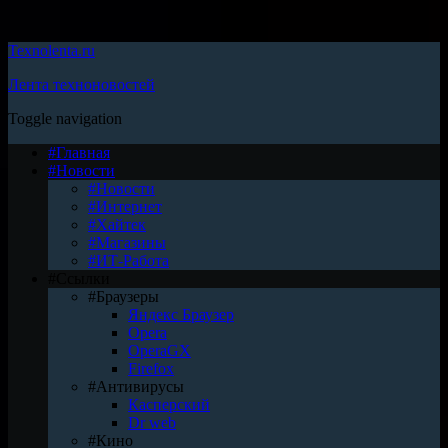
Texnolenta.ru
Лента техноновостей
Toggle navigation
#Главная
#Новости
#Новости
#Интернет
#Хайтек
#Магазины
#ИТ-Работа
#Ссылки
#Браузеры
Яндекс Браузер
Opera
OperaGX
Firefox
#Антивирусы
Касперский
Dr web
#Кино