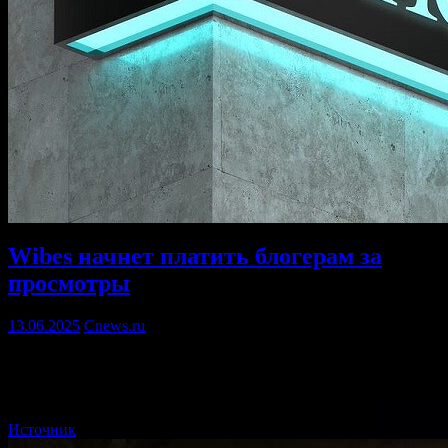
Wibes начнет платить блогерам за
просмотры
13.06.2025
Cnews.ru
Контентплейс Wibes от объединенной компании Wildberries и
Russ (ООО «РВБ») расширяет программу монетизации для
блогеров… …
Источник