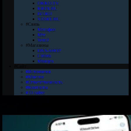
OKKO.TV
KION.RU
IVI.RU
START.RU
#Связь
Мегафон
Мтс
Теле2
#Магазины
DNS-SHOP
Citilink
Мвидео
#Сайт
#Источники
#Миссия
#Ответственность
#Контакты
# О сайте
День:
13.06.2025