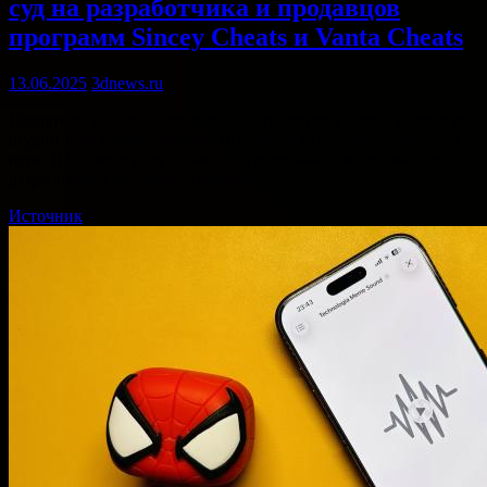
суд на разработчика и продавцов
программ Sincey Cheats и Vanta Cheats
13.06.2025
3dnews.ru
Создатели условно-бесплатной королевской битвы Fortnite из
студии Epic Games серьёзно относятся к проблеме читерства в
игре. На днях студия объявила о судебном преследовании
разработчика подобных программ. …
Источник