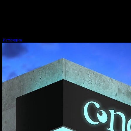
рассказанный устами мальчика, зиждется на Unreal Engine 5.
В России создают необычную игру. В ее основе — рассказ
Михаила Шолохова «Нахаленок». Главный персонаж —
мальчишка лет семи, живущий на хуторе в годы Гражданской
войны. Его глазами игрок смотрит, как веселые шалости
соседствуют с тревогами…
Источник